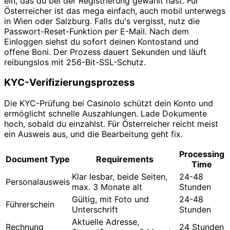
ein, das du bei der Registrierung gewählt hast. Für
Österreicher ist das mega einfach, auch mobil unterwegs
in Wien oder Salzburg. Falls du's vergisst, nutz die
Passwort-Reset-Funktion per E-Mail. Nach dem
Einloggen siehst du sofort deinen Kontostand und
offene Boni. Der Prozess dauert Sekunden und läuft
reibungslos mit 256-Bit-SSL-Schutz.
KYC-Verifizierungsprozess
Die KYC-Prüfung bei Casinolo schützt dein Konto und
ermöglicht schnelle Auszahlungen. Lade Dokumente
hoch, sobald du einzahlst. Für Österreicher reicht meist
ein Ausweis aus, und die Bearbeitung geht fix.
Processing
Document Type
Requirements
Time
Klar lesbar, beide Seiten,
24-48
Personalausweis
max. 3 Monate alt
Stunden
Gültig, mit Foto und
24-48
Führerschein
Unterschrift
Stunden
Aktuelle Adresse,
Rechnung
24 Stunden